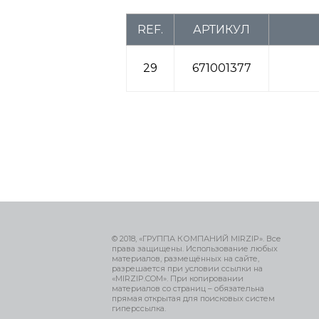
REF.
АРТИКУЛ
29
671001377
© 2018, «ГРУППА КОМПАНИЙ MIRZIP». Все
права защищены. Использование любых
материалов, размещённых на сайте,
разрешается при условии ссылки на
«MIRZIP.COM». При копировании
материалов со страниц – обязательна
прямая открытая для поисковых систем
гиперссылка.