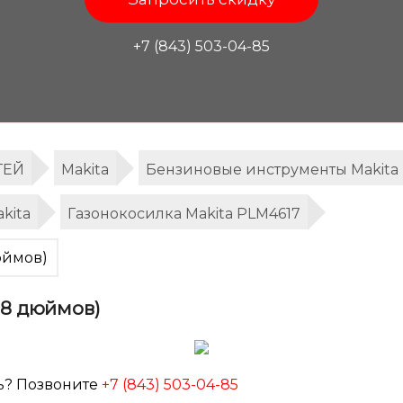
+7 (843) 503-04-85
ТЕЙ
Makita
Бензиновые инструменты Makita
kita
Газонокосилка Makita PLM4617
юймов)
18 дюймов)
ь? Позвоните
+7 (843) 503-04-85