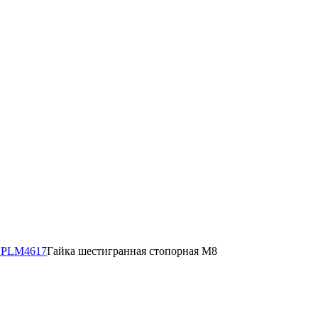
a PLM4617
Гайка шестигранная стопорная M8