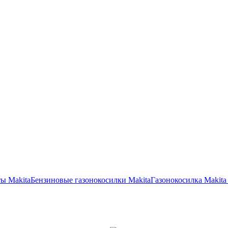
ы Makita
Бензиновые газонокосилки Makita
Газонокосилка Makit