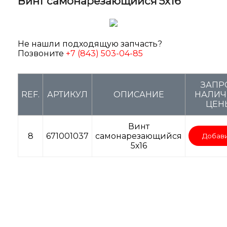
Винт самонарезающийся 5х16
Не нашли подходящую запчасть?
Позвоните
+7 (843) 503-04-85
ЗАПР
REF.
АРТИКУЛ
ОПИСАНИЕ
НАЛИЧ
ЦЕН
Винт
8
671001037
самонарезающийся
Добав
5х16