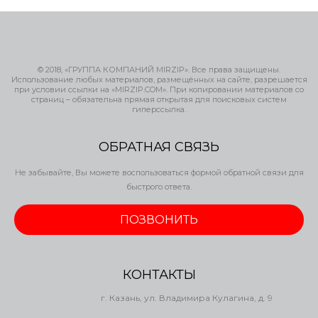
© 2018, «ГРУППА КОМПАНИЙ MIRZIP». Все права защищены.
Использование любых материалов, размещённых на сайте, разрешается
при условии ссылки на «MIRZIP.COM». При копировании материалов со
страниц – обязательна прямая открытая для поисковых систем
гиперссылка.
ОБРАТНАЯ СВЯЗЬ
Не забывайте, Вы можете воспользоваться формой обратной связи для
быстрого ответа.
ПОЗВОНИТЬ
КОНТАКТЫ
г. Казань, ул. Владимира Кулагина, д. 9