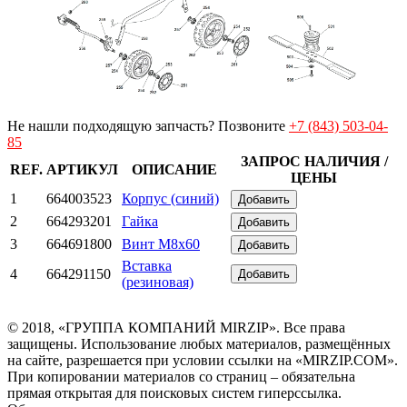
Не нашли подходящую запчасть? Позвоните
+7 (843) 503-04-
85
ЗАПРОС НАЛИЧИЯ /
REF.
АРТИКУЛ
ОПИСАНИЕ
ЦЕНЫ
1
664003523
Корпус (синий)
Добавить
2
664293201
Гайка
Добавить
3
664691800
Винт M8х60
Добавить
Вставка
4
664291150
Добавить
(резиновая)
© 2018, «ГРУППА КОМПАНИЙ MIRZIP». Все права
защищены. Использование любых материалов, размещённых
на сайте, разрешается при условии ссылки на «MIRZIP.COM».
При копировании материалов со страниц – обязательна
прямая открытая для поисковых систем гиперссылка.