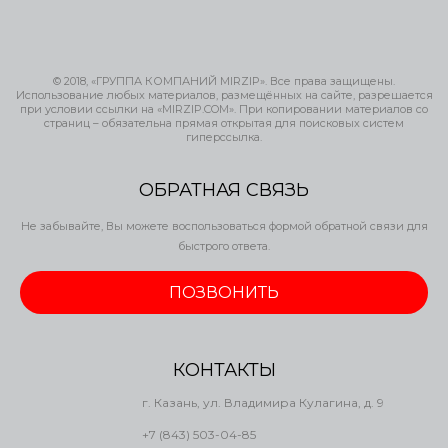
© 2018, «ГРУППА КОМПАНИЙ MIRZIP». Все права защищены.
Использование любых материалов, размещённых на сайте, разрешается
при условии ссылки на «MIRZIP.COM». При копировании материалов со
страниц – обязательна прямая открытая для поисковых систем
гиперссылка.
ОБРАТНАЯ СВЯЗЬ
Не забывайте, Вы можете воспользоваться формой обратной связи для
быстрого ответа.
ПОЗВОНИТЬ
КОНТАКТЫ
г. Казань, ул. Владимира Кулагина, д. 9
+7 (843) 503-04-85