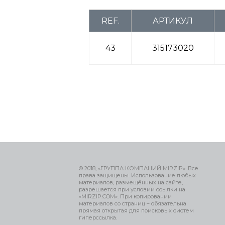
REF.
АРТИКУЛ
43
315173020
© 2018, «ГРУППА КОМПАНИЙ MIRZIP». Все
права защищены. Использование любых
материалов, размещённых на сайте,
разрешается при условии ссылки на
«MIRZIP.COM». При копировании
материалов со страниц – обязательна
прямая открытая для поисковых систем
гиперссылка.