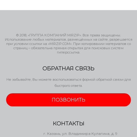
© 2018, «ГРУППА КОМПАНИЙ MIRZIP». Все права защищены.
Использование любых материалов, размещённых на сайте, разрешается
при условии ссылки на «MIRZIP.COM». При копировании материалов со
страниц – обязательна прямая открытая для поисковых систем
гиперссылка.
ОБРАТНАЯ СВЯЗЬ
Не забывайте, Вы можете воспользоваться формой обратной связи для
быстрого ответа.
ПОЗВОНИТЬ
КОНТАКТЫ
г. Казань, ул. Владимира Кулагина, д. 9