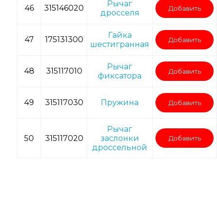
Рычаг
46
315146020
Добавить
дросселя
Гайка
47
175131300
Добавить
шестигранная
Рычаг
48
315117010
Добавить
фиксатора
49
315117030
Пружина
Добавить
Рычаг
50
315117020
заслонки
Добавить
дроссельной