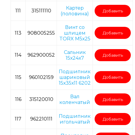
Картер
111
315111110
Добавить
(половина)
Винт со
113
908005255
шлицем
Добавить
TORX M5х25
Сальник
114
962900052
Добавить
15х24х7
Подшипник
115
960102159
шариковый
Добавить
15х35х11 6202
Вал
116
315120010
Добавить
коленчатый
Подшипник
117
962210111
Добавить
игольчатый