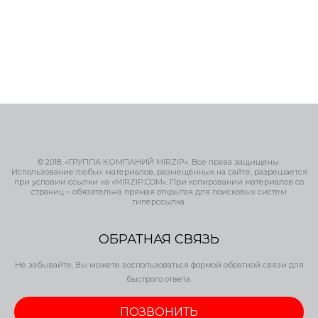
© 2018, «ГРУППА КОМПАНИЙ MIRZIP». Все права защищены.
Использование любых материалов, размещённых на сайте, разрешается
при условии ссылки на «MIRZIP.COM». При копировании материалов со
страниц – обязательна прямая открытая для поисковых систем
гиперссылка.
ОБРАТНАЯ СВЯЗЬ
Не забывайте, Вы можете воспользоваться формой обратной связи для
быстрого ответа.
ПОЗВОНИТЬ