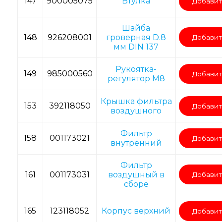
147
900005075
Втулка
Добавит
Шайба
148
926208001
гроверная D.8
Добавит
мм DIN 137
Рукоятка-
149
985000560
Добавит
регулятор М8
Крышка фильтра
153
392118050
Добавит
воздушного
Фильтр
158
001173021
Добавит
внутренний
Фильтр
161
001173031
воздушный в
Добавит
сборе
165
123118052
Корпус верхний
Добавит