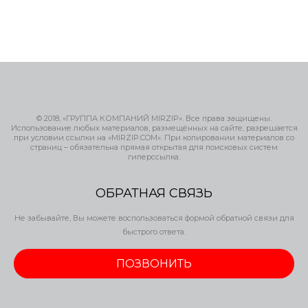
© 2018, «ГРУППА КОМПАНИЙ MIRZIP». Все права защищены.
Использование любых материалов, размещённых на сайте, разрешается
при условии ссылки на «MIRZIP.COM». При копировании материалов со
страниц – обязательна прямая открытая для поисковых систем
гиперссылка.
ОБРАТНАЯ СВЯЗЬ
Не забывайте, Вы можете воспользоваться формой обратной связи для
быстрого ответа.
ПОЗВОНИТЬ