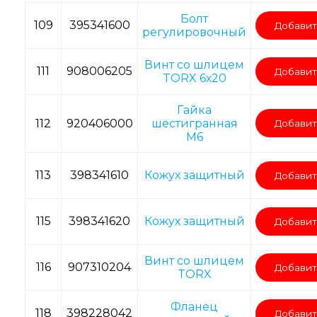
Болт
109
395341600
Добавит
регулировочный
Винт со шлицем
111
908006205
Добавит
TORX 6х20
Гайка
112
920406000
шестигранная
Добавит
M6
113
398341610
Кожух защитный
Добавит
115
398341620
Кожух защитный
Добавит
Винт со шлицем
116
907310204
Добавит
TORX
Фланец
118
398228042
Добавит