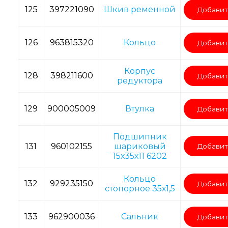
125
397221090
Шкив ременной
Добавит
126
963815320
Кольцо
Добавит
Корпус
128
398211600
Добавит
редуктора
129
900005009
Втулка
Добавит
Подшипник
131
960102155
шариковый
Добавит
15х35х11 6202
Кольцо
132
929235150
Добавит
стопорное 35х1,5
133
962900036
Сальник
Добавит