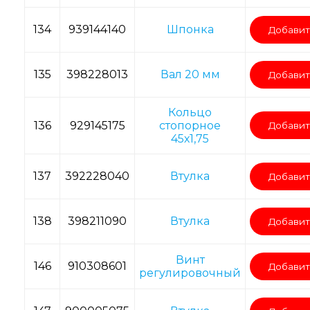
134
939144140
Шпонка
Добавит
135
398228013
Вал 20 мм
Добавит
Кольцо
136
929145175
стопорное
Добавит
45х1,75
137
392228040
Втулка
Добавит
138
398211090
Втулка
Добавит
Винт
146
910308601
Добавит
регулировочный