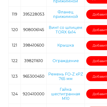
прижимной
Фланец
119
395228053
Добавит
прижимной
Винт со шлицем
120
908006145
Добавит
TORX 6х14
121
398410600
Крышка
Добавит
122
398211610
Ограждение
Добавит
Ремень FO-Z хPZ
123
965300450
Добавит
765 мм
Гайка
124
920410000
шестигранная
Добавит
M10