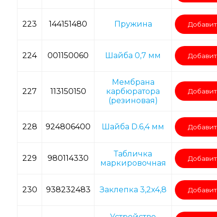
223
144151480
Пружина
Добавит
224
001150060
Шайба 0,7 мм
Добавит
Мембрана
227
113150150
карбюратора
Добавит
(резиновая)
228
924806400
Шайба D.6,4 мм
Добавит
Табличка
229
980114330
Добавит
маркировочная
230
938232483
Заклепка 3,2х4,8
Добавит
Устройство