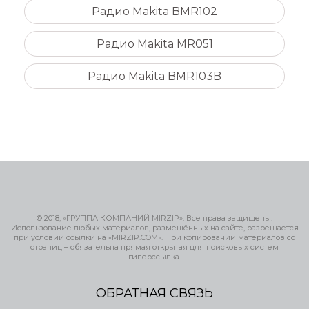
Радио Makita BMR102
Радио Makita MR051
Радио Makita BMR103B
© 2018, «ГРУППА КОМПАНИЙ MIRZIP». Все права защищены.
Использование любых материалов, размещённых на сайте, разрешается
при условии ссылки на «MIRZIP.COM». При копировании материалов со
страниц – обязательна прямая открытая для поисковых систем
гиперссылка.
ОБРАТНАЯ СВЯЗЬ