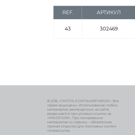
REF.
АРТИКУЛ
43
302469
© 2018, «ГРУППА КОМПАНИЙ MIRZIP». Все
права защищены. Использование любых
материалов, размещённых на сайте,
разрешается при условии ссылки на
«MIRZIP.COM». При копировании
материалов со страниц – обязательна
прямая открытая для поисковых систем
гиперссылка.