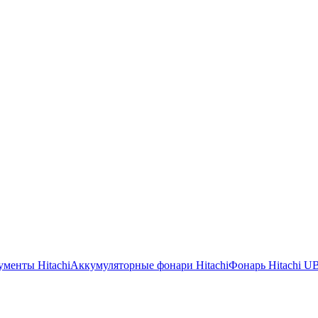
менты Hitachi
Аккумуляторные фонари Hitachi
Фонарь Hitachi 