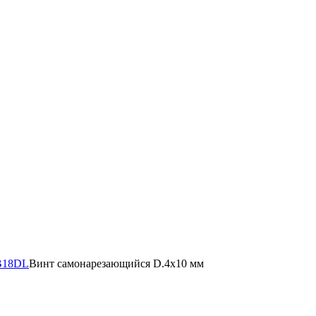
UB18DL
Винт самонарезающийся D.4х10 мм