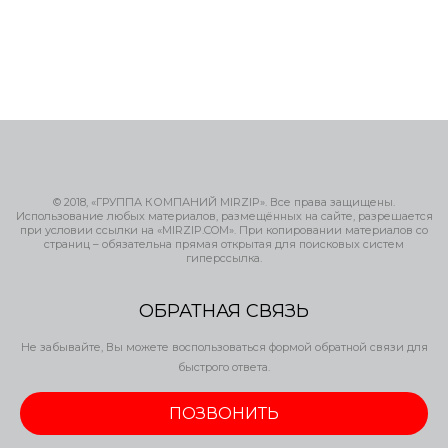
© 2018, «ГРУППА КОМПАНИЙ MIRZIP». Все права защищены.
Использование любых материалов, размещённых на сайте, разрешается
при условии ссылки на «MIRZIP.COM». При копировании материалов со
страниц – обязательна прямая открытая для поисковых систем
гиперссылка.
ОБРАТНАЯ СВЯЗЬ
Не забывайте, Вы можете воспользоваться формой обратной связи для
быстрого ответа.
ПОЗВОНИТЬ