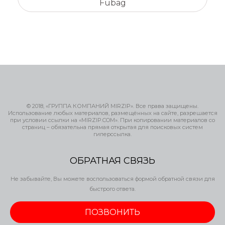
Fubag
© 2018, «ГРУППА КОМПАНИЙ MIRZIP». Все права защищены.
Использование любых материалов, размещённых на сайте, разрешается
при условии ссылки на «MIRZIP.COM». При копировании материалов со
страниц – обязательна прямая открытая для поисковых систем
гиперссылка.
ОБРАТНАЯ СВЯЗЬ
Не забывайте, Вы можете воспользоваться формой обратной связи для
быстрого ответа.
ПОЗВОНИТЬ