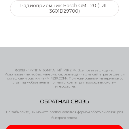
Радиоприемник Bosch GML 20 (ТИП
3601D29700)
© 2018, «ГРУППА КОМПАНИЙ MIRZIP». Все права защищены.
Использование любых материалов, размещённых на сайте, разрешается
при условии ссылки на «MIRZIP.COM». При копировании материалов со
страниц – обязательна прямая открытая для поисковых систем
гиперссылка.
ОБРАТНАЯ СВЯЗЬ
Не забывайте, Вы можете воспользоваться формой обратной связи для
быстрого ответа.