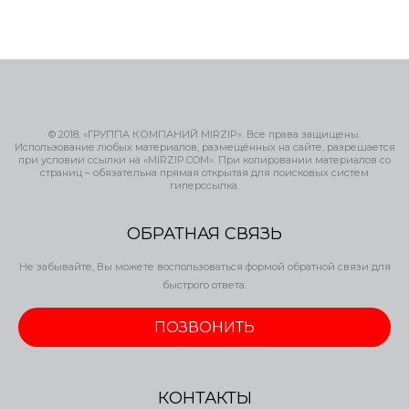
© 2018, «ГРУППА КОМПАНИЙ MIRZIP». Все права защищены.
Использование любых материалов, размещённых на сайте, разрешается
при условии ссылки на «MIRZIP.COM». При копировании материалов со
страниц – обязательна прямая открытая для поисковых систем
гиперссылка.
ОБРАТНАЯ СВЯЗЬ
Не забывайте, Вы можете воспользоваться формой обратной связи для
быстрого ответа.
ПОЗВОНИТЬ
КОНТАКТЫ