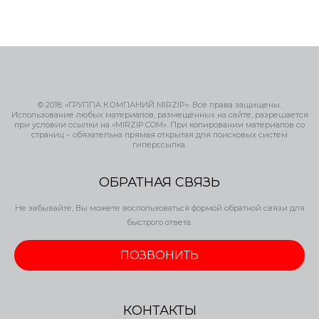
© 2018, «ГРУППА КОМПАНИЙ MIRZIP». Все права защищены.
Использование любых материалов, размещённых на сайте, разрешается
при условии ссылки на «MIRZIP.COM». При копировании материалов со
страниц – обязательна прямая открытая для поисковых систем
гиперссылка.
ОБРАТНАЯ СВЯЗЬ
Не забывайте, Вы можете воспользоваться формой обратной связи для
быстрого ответа.
ПОЗВОНИТЬ
КОНТАКТЫ