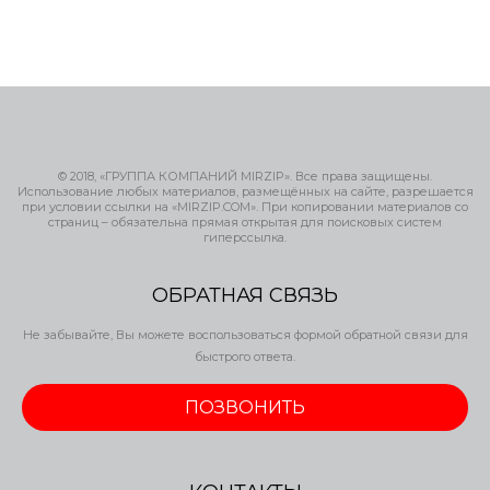
© 2018, «ГРУППА КОМПАНИЙ MIRZIP». Все права защищены.
Использование любых материалов, размещённых на сайте, разрешается
при условии ссылки на «MIRZIP.COM». При копировании материалов со
страниц – обязательна прямая открытая для поисковых систем
гиперссылка.
ОБРАТНАЯ СВЯЗЬ
Не забывайте, Вы можете воспользоваться формой обратной связи для
быстрого ответа.
ПОЗВОНИТЬ