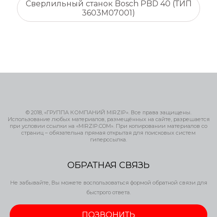
Сверлильный станок Bosch PBD 40 (ТИП
3603M07001)
© 2018, «ГРУППА КОМПАНИЙ MIRZIP». Все права защищены.
Использование любых материалов, размещённых на сайте, разрешается
при условии ссылки на «MIRZIP.COM». При копировании материалов со
страниц – обязательна прямая открытая для поисковых систем
гиперссылка.
ОБРАТНАЯ СВЯЗЬ
Не забывайте, Вы можете воспользоваться формой обратной связи для
быстрого ответа.
ПОЗВОНИТЬ