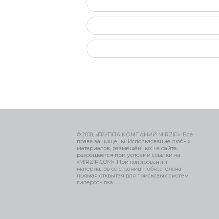
© 2018, «ГРУППА КОМПАНИЙ MIRZIP». Все
права защищены. Использование любых
материалов, размещённых на сайте,
разрешается при условии ссылки на
«MIRZIP.COM». При копировании
материалов со страниц – обязательна
прямая открытая для поисковых систем
гиперссылка.