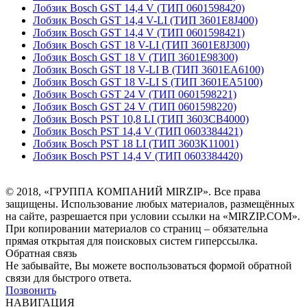
Лобзик Bosch GST 14,4 V (ТИП 0601598420)
Лобзик Bosch GST 14,4 V-LI (ТИП 3601E8J400)
Лобзик Bosch GST 14,4 V (ТИП 0601598421)
Лобзик Bosch GST 18 V-LI (ТИП 3601E8J300)
Лобзик Bosch GST 18 V (ТИП 3601E98300)
Лобзик Bosch GST 18 V-LI B (ТИП 3601EA6100)
Лобзик Bosch GST 18 V-LI S (ТИП 3601EA5100)
Лобзик Bosch GST 24 V (ТИП 0601598221)
Лобзик Bosch GST 24 V (ТИП 0601598220)
Лобзик Bosch PST 10,8 LI (ТИП 3603CB4000)
Лобзик Bosch PST 14,4 V (ТИП 0603384421)
Лобзик Bosch PST 18 LI (ТИП 3603K11001)
Лобзик Bosch PST 14,4 V (ТИП 0603384420)
© 2018, «ГРУППА КОМПАНИЙ MIRZIP». Все права
защищены. Использование любых материалов, размещённых
на сайте, разрешается при условии ссылки на «MIRZIP.COM».
При копировании материалов со страниц – обязательна
прямая открытая для поисковых систем гиперссылка.
Обратная связь
Не забывайте, Вы можете воспользоваться формой обратной
связи для быстрого ответа.
Позвонить
НАВИГАЦИЯ