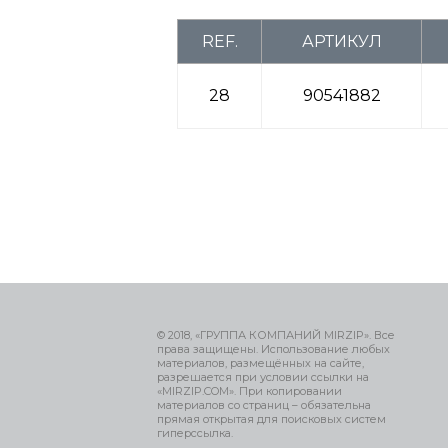
REF.
АРТИКУЛ
28
90541882
© 2018, «ГРУППА КОМПАНИЙ MIRZIP». Все
права защищены. Использование любых
материалов, размещённых на сайте,
разрешается при условии ссылки на
«MIRZIP.COM». При копировании
материалов со страниц – обязательна
прямая открытая для поисковых систем
гиперссылка.