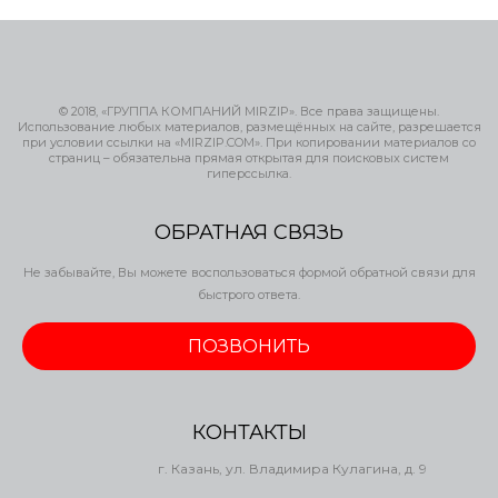
© 2018, «ГРУППА КОМПАНИЙ MIRZIP». Все права защищены.
Использование любых материалов, размещённых на сайте, разрешается
при условии ссылки на «MIRZIP.COM». При копировании материалов со
страниц – обязательна прямая открытая для поисковых систем
гиперссылка.
ОБРАТНАЯ СВЯЗЬ
Не забывайте, Вы можете воспользоваться формой обратной связи для
быстрого ответа.
ПОЗВОНИТЬ
КОНТАКТЫ
г. Казань, ул. Владимира Кулагина, д. 9