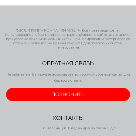
© 2018, «ГРУППА КОМПАНИЙ MIRZIP». Все права защищены.
Использование любых материалов, размещённых на сайте, разрешается
при условии ссылки на «MIRZIP.COM». При копировании материалов со
страниц – обязательна прямая открытая для поисковых систем
гиперссылка.
ОБРАТНАЯ СВЯЗЬ
Не забывайте, Вы можете воспользоваться формой обратной связи для
быстрого ответа.
ПОЗВОНИТЬ
КОНТАКТЫ
г. Казань, ул. Владимира Кулагина, д. 9