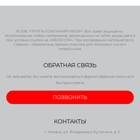
© 2018, «ГРУППА КОМПАНИЙ MIRZIP». Все права защищены.
Использование любых материалов, размещённых на сайте, разрешается
при условии ссылки на «MIRZIP.COM». При копировании материалов со
страниц – обязательна прямая открытая для поисковых систем
гиперссылка.
ОБРАТНАЯ СВЯЗЬ
Не забывайте, Вы можете воспользоваться формой обратной связи для
быстрого ответа.
ПОЗВОНИТЬ
КОНТАКТЫ
г. Казань, ул. Владимира Кулагина, д. 9