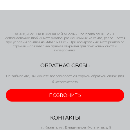
© 2018, «ГРУППА КОМПАНИЙ MIRZIP». Все права защищены.
Использование любых материалов, размещённых на сайте, разрешается
при условии ссылки на «MIRZIP.COM». При копировании материалов со
страниц – обязательна прямая открытая для поисковых систем
гиперссылка.
ОБРАТНАЯ СВЯЗЬ
Не забывайте, Вы можете воспользоваться формой обратной связи для
быстрого ответа.
ПОЗВОНИТЬ
КОНТАКТЫ
г. Казань, ул. Владимира Кулагина, д. 9