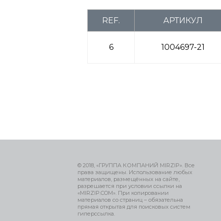
REF.
АРТИКУЛ
6
1004697-21
© 2018, «ГРУППА КОМПАНИЙ MIRZIP». Все
права защищены. Использование любых
материалов, размещённых на сайте,
разрешается при условии ссылки на
«MIRZIP.COM». При копировании
материалов со страниц – обязательна
прямая открытая для поисковых систем
гиперссылка.