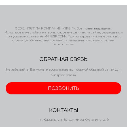
© 2018, «ГРУППА КОМПАНИЙ MIRZIP». Все права защищены.
Использование любых материалов, размещённых на сайте, разрешается
при условии ссылки на «MIRZIP.COM». При копировании материалов со
страниц – обязательна прямая открытая для поисковых систем
гиперссылка.
ОБРАТНАЯ СВЯЗЬ
Не забывайте, Вы можете воспользоваться формой обратной связи для
быстрого ответа.
ПОЗВОНИТЬ
КОНТАКТЫ
г. Казань, ул. Владимира Кулагина, д. 9