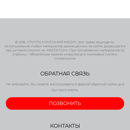
© 2018, «ГРУППА КОМПАНИЙ MIRZIP». Все права защищены.
Использование любых материалов, размещённых на сайте, разрешается
при условии ссылки на «MIRZIP.COM». При копировании материалов со
страниц – обязательна прямая открытая для поисковых систем
гиперссылка.
ОБРАТНАЯ СВЯЗЬ
Не забывайте, Вы можете воспользоваться формой обратной связи для
быстрого ответа.
ПОЗВОНИТЬ
КОНТАКТЫ