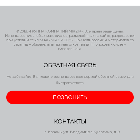
© 2018, «ГРУППА КОМПАНИЙ MIRZIP». Все права защищены.
Использование любых материалов, размещённых на сайте, разрешается
при условии ссылки на «MIRZIP.COM». При копировании материалов со
страниц – обязательна прямая открытая для поисковых систем
гиперссылка.
ОБРАТНАЯ СВЯЗЬ
Не забывайте, Вы можете воспользоваться формой обратной связи для
быстрого ответа.
ПОЗВОНИТЬ
КОНТАКТЫ
г. Казань, ул. Владимира Кулагина, д. 9