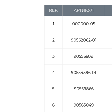
REF.
АРТИКУЛ
1
000000-05
2
90562062-01
3
90556608
4
90554396-01
5
90559866
6
90563049