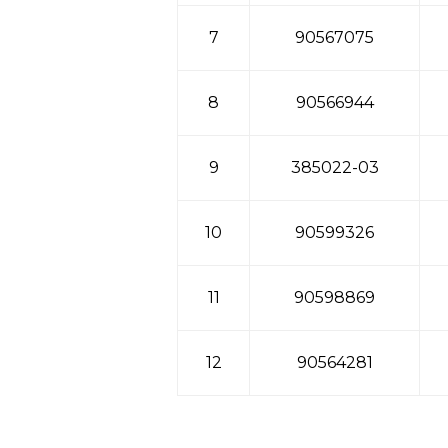
7
90567075
8
90566944
9
385022-03
10
90599326
11
90598869
12
90564281