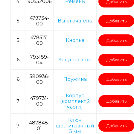
4
90552006
Ремень
Добавить
479734-
5
Выключатель
Добавить
00
478517-
5
Кнопка
Добавить
00
793189-
6
Конденсатор
Добавить
04
580936-
6
Пружина
Добавить
00
Корпус
479731-
7
(комплект 2
Добавить
00
части)
Ключ
487848-
7
шестигранный
Добавить
01
3 мм