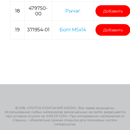
479750-
18
Рычаг
Добавить
00
19
371954-01
Болт M5х14
Добавить
© 2018, «ГРУППА КОМПАНИЙ MIRZIP». Все права защищены.
Использование любых материалов, размещённых на сайте, разрешается
при условии ссылки на «MIRZIP.COM». При копировании материалов со
страниц – обязательна прямая открытая для поисковых систем
гиперссылка.