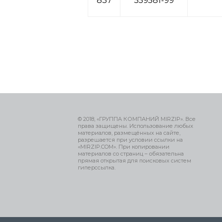
837
559581-99
© 2018, «ГРУППА КОМПАНИЙ MIRZIP». Все
права защищены. Использование любых
материалов, размещённых на сайте,
разрешается при условии ссылки на
«MIRZIP.COM». При копировании
материалов со страниц – обязательна
прямая открытая для поисковых систем
гиперссылка.