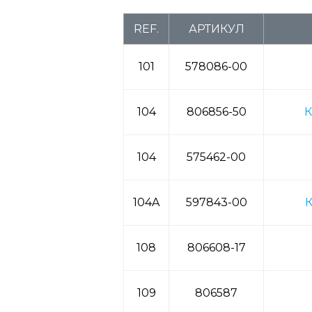
REF.
АРТИКУЛ
101
578086-00
104
806856-50
К
104
575462-00
104A
597843-00
К
108
806608-17
109
806587