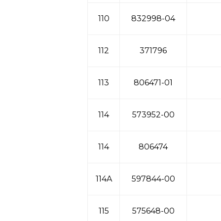
110
832998-04
112
371796
113
806471-01
114
573952-00
114
806474
114A
597844-00
115
575648-00