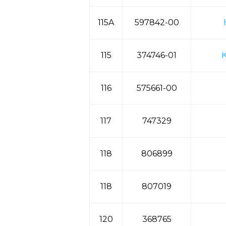
115A
597842-00
115
374746-01
К
116
575661-00
117
747329
118
806899
118
807019
120
368765