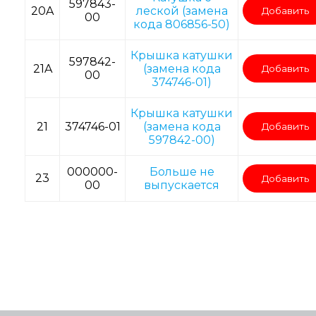
597843-
20A
леской (замена
Добавить
00
кода 806856-50)
Крышка катушки
597842-
21A
(замена кода
Добавить
00
374746-01)
Крышка катушки
21
374746-01
(замена кода
Добавить
597842-00)
000000-
Больше не
23
Добавить
00
выпускается