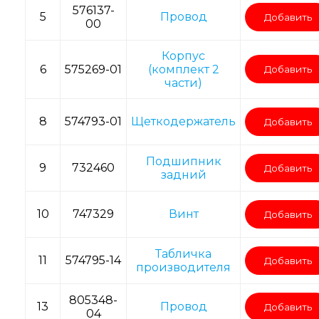
576137-
5
Провод
Добавить
00
Корпус
6
575269-01
(комплект 2
Добавить
части)
8
574793-01
Щеткодержатель
Добавить
Подшипник
9
732460
Добавить
задний
10
747329
Винт
Добавить
Табличка
11
574795-14
Добавить
производителя
805348-
13
Провод
Добавить
04