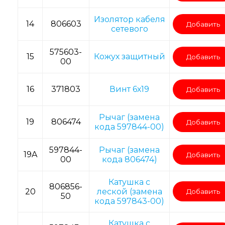
Изолятор кабеля
14
806603
Добавить
сетевого
575603-
15
Кожух защитный
Добавить
00
16
371803
Винт 6х19
Добавить
Рычаг (замена
19
806474
Добавить
кода 597844-00)
597844-
Рычаг (замена
19A
Добавить
00
кода 806474)
Катушка с
806856-
20
леской (замена
Добавить
50
кода 597843-00)
Катушка с