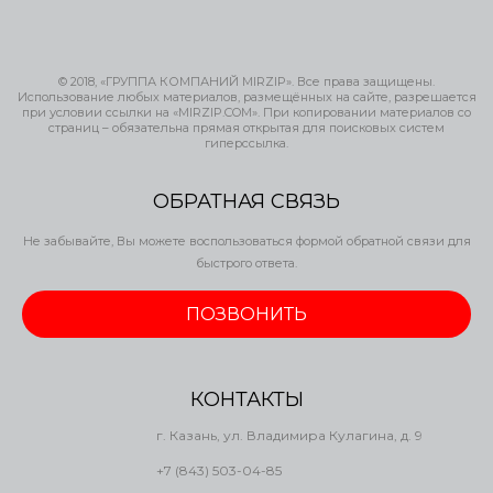
© 2018, «ГРУППА КОМПАНИЙ MIRZIP». Все права защищены.
Использование любых материалов, размещённых на сайте, разрешается
при условии ссылки на «MIRZIP.COM». При копировании материалов со
страниц – обязательна прямая открытая для поисковых систем
гиперссылка.
ОБРАТНАЯ СВЯЗЬ
Не забывайте, Вы можете воспользоваться формой обратной связи для
быстрого ответа.
ПОЗВОНИТЬ
КОНТАКТЫ
г. Казань, ул. Владимира Кулагина, д. 9
+7 (843) 503-04-85