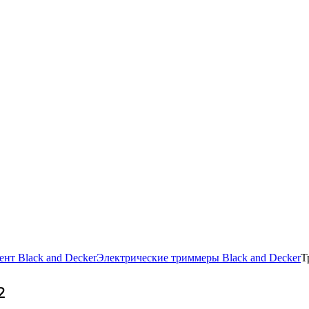
нт Black and Decker
Электрические триммеры Black and Decker
Т
2