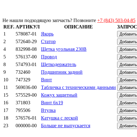
Не нашли подходящую запчасть? Позвоните
+7 (843) 503-04-85
REF.
АРТИКУЛ
ОПИСАНИЕ
ЗАПРОС
1
578087-01
Якорь
Добавить
2
572640-29
Статор
Добавить
4
832998-08
Щетка угольная 230В
Добавить
5
576137-00
Провод
Добавить
8
574793-01
Щеткодержатель
Добавить
9
732460
Подшипник задний
Добавить
10
747329
Винт
Добавить
11
569036-00
Табличка с техническими данными
Добавить
15
575529-00
Кожух защитный
Добавить
16
371803
Винт 6х19
Добавить
17
795506
Втулка
Добавить
18
576576-01
Катушка с леской
Добавить
23
000000-00
Больше не выпускается
Добавить