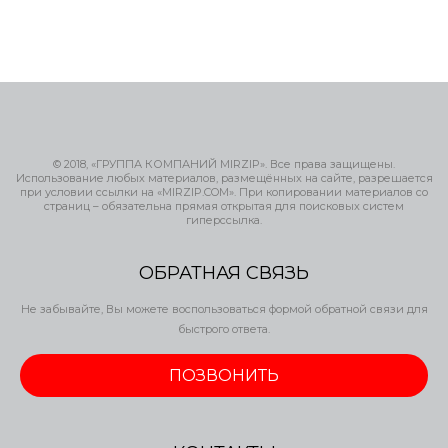
© 2018, «ГРУППА КОМПАНИЙ MIRZIP». Все права защищены.
Использование любых материалов, размещённых на сайте, разрешается
при условии ссылки на «MIRZIP.COM». При копировании материалов со
страниц – обязательна прямая открытая для поисковых систем
гиперссылка.
ОБРАТНАЯ СВЯЗЬ
Не забывайте, Вы можете воспользоваться формой обратной связи для
быстрого ответа.
ПОЗВОНИТЬ