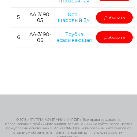
прозрачная
AA-3190-
Кран
5
Добавить
05
шаровый 3/4
AA-3190-
Трубка
6
Добавить
06
всасывающая
© 2018, «ГРУППА КОМПАНИЙ MIRZIP». Все права защищены.
Использование любых материалов, размещённых на сайте, разрешается
при условии ссылки на «MIRZIP.COM». При копировании материалов со
страниц – обязательна прямая открытая для поисковых систем
гиперссылка.