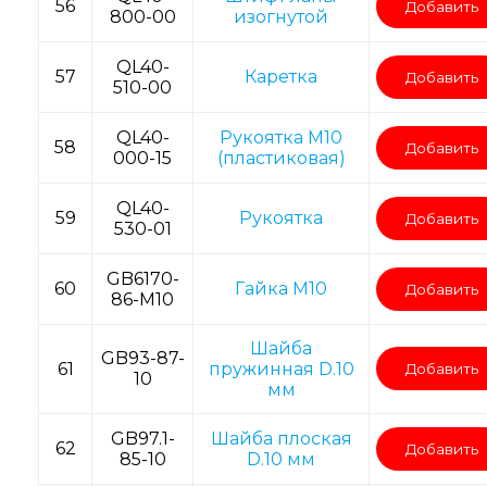
56
Добавить
800-00
изогнутой
QL40-
57
Каретка
Добавить
510-00
QL40-
Рукоятка M10
58
Добавить
000-15
(пластиковая)
QL40-
59
Рукоятка
Добавить
530-01
GB6170-
60
Гайка M10
Добавить
86-M10
Шайба
GB93-87-
61
пружинная D.10
Добавить
10
мм
GB97.1-
Шайба плоская
62
Добавить
85-10
D.10 мм