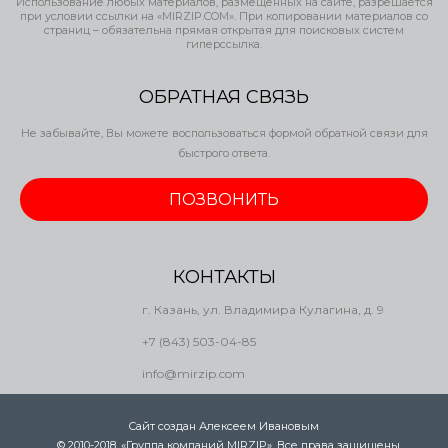
Использование любых материалов, размещённых на сайте, разрешается
при условии ссылки на «MIRZIP.COM». При копировании материалов со
страниц – обязательна прямая открытая для поисковых систем
гиперссылка.
ОБРАТНАЯ СВЯЗЬ
Не забывайте, Вы можете воспользоваться формой обратной связи для
быстрого ответа.
ПОЗВОНИТЬ
КОНТАКТЫ
г. Казань, ул. Владимира Кулагина, д. 9
+7 (843) 503-04-85
info@mirzip.com
Сайт создан Алексеем Ивановым
.
© 2010-2018, «Группа компаний MIRZIP». Все права защищены.