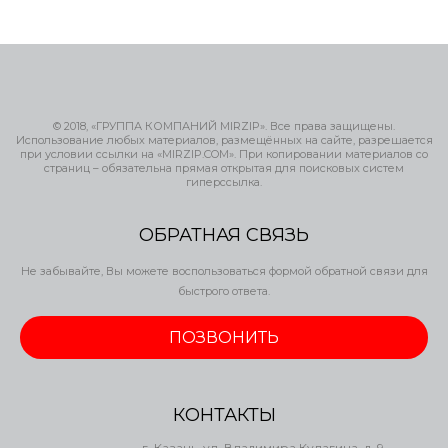
© 2018, «ГРУППА КОМПАНИЙ MIRZIP». Все права защищены.
Использование любых материалов, размещённых на сайте, разрешается
при условии ссылки на «MIRZIP.COM». При копировании материалов со
страниц – обязательна прямая открытая для поисковых систем
гиперссылка.
ОБРАТНАЯ СВЯЗЬ
Не забывайте, Вы можете воспользоваться формой обратной связи для
быстрого ответа.
ПОЗВОНИТЬ
КОНТАКТЫ
г. Казань, ул. Владимира Кулагина, д. 9