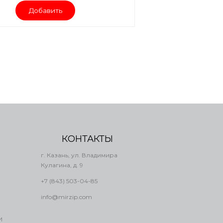
Добавить
КОНТАКТЫ
г. Казань, ул. Владимира
Кулагина, д. 9
+7 (843) 503-04-85
info@mirzip.com
И