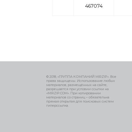
467074
© 2018, «ГРУППА КОМПАНИЙ MIRZIP». Все
права защищены. Использование любых
материалов, размещённых на сайте,
разрешается при условии ссылки на
«MIRZIP.COM». При копировании
материалов со страниц – обязательна
прямая открытая для поисковых систем
гиперссылка.