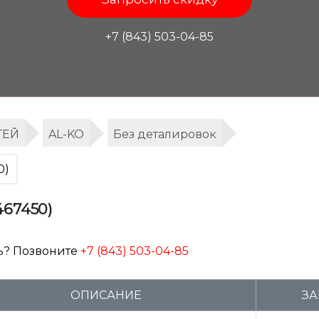
+7 (843) 503-04-85
ТЕЙ
AL-KO
Без деталировок
0)
467450)
ь? Позвоните
+7 (843) 503-04-85
ОПИСАНИЕ
ЗА