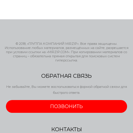
© 2018, «ГРУППА КОМПАНИЙ MIRZIP». Все права защищены.
Использование любых материалов, размещённых на сайте, разрешается
при условии ссылки на «MIRZIP.COM». При копировании материалов со
страниц – обязательна прямая открытая для поисковых систем
гиперссылка.
ОБРАТНАЯ СВЯЗЬ
Не забывайте, Вы можете воспользоваться формой обратной связи для
быстрого ответа.
ПОЗВОНИТЬ
КОНТАКТЫ