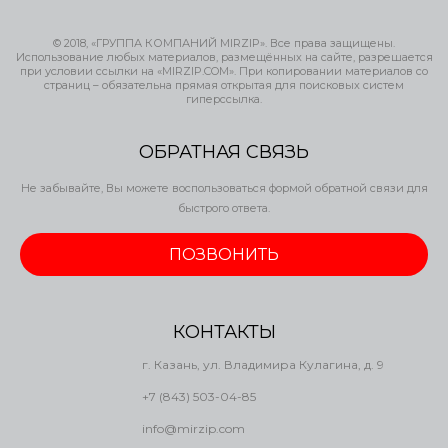
© 2018, «ГРУППА КОМПАНИЙ MIRZIP». Все права защищены.
Использование любых материалов, размещённых на сайте, разрешается
при условии ссылки на «MIRZIP.COM». При копировании материалов со
страниц – обязательна прямая открытая для поисковых систем
гиперссылка.
ОБРАТНАЯ СВЯЗЬ
Не забывайте, Вы можете воспользоваться формой обратной связи для
быстрого ответа.
ПОЗВОНИТЬ
КОНТАКТЫ
г. Казань, ул. Владимира Кулагина, д. 9
+7 (843) 503-04-85
info@mirzip.com