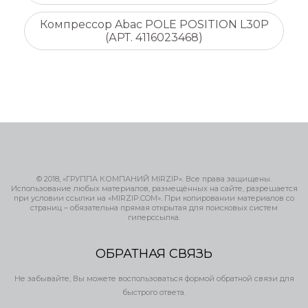
Компрессор Abac POLE POSITION L30P
(АРТ. 4116023468)
© 2018, «ГРУППА КОМПАНИЙ MIRZIP». Все права защищены.
Использование любых материалов, размещённых на сайте, разрешается
при условии ссылки на «MIRZIP.COM». При копировании материалов со
страниц – обязательна прямая открытая для поисковых систем
гиперссылка.
ОБРАТНАЯ СВЯЗЬ
Не забывайте, Вы можете воспользоваться формой обратной связи для
быстрого ответа.