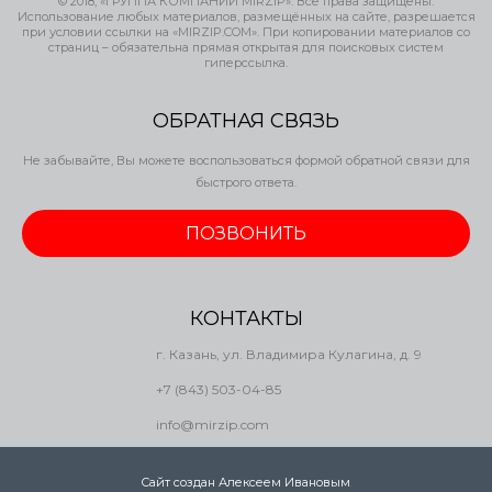
© 2018, «ГРУППА КОМПАНИЙ MIRZIP». Все права защищены.
Использование любых материалов, размещённых на сайте, разрешается
при условии ссылки на «MIRZIP.COM». При копировании материалов со
страниц – обязательна прямая открытая для поисковых систем
гиперссылка.
ОБРАТНАЯ СВЯЗЬ
Не забывайте, Вы можете воспользоваться формой обратной связи для
быстрого ответа.
ПОЗВОНИТЬ
КОНТАКТЫ
г. Казань, ул. Владимира Кулагина, д. 9
+7 (843) 503-04-85
info@mirzip.com
Сайт создан Алексеем Ивановым
.