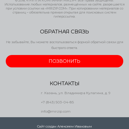
© 2018, «ГРУППА КОМПАНИЙ MIRZIP». Все права защищены.
Использование любых материалов, размещённых на сайте, разрешается
при условии ссылки на «MIRZIP.COM». При копировании материалов со
страниц – обязательна прямая открытая для поисковых систем
гиперссылка.
ОБРАТНАЯ СВЯЗЬ
Не забывайте, Вы можете воспользоваться формой обратной связи для
быстрого ответа.
ПОЗВОНИТЬ
КОНТАКТЫ
г. Казань, ул. Владимира Кулагина, д. 9
+7 (843) 503-04-85
info@mirzip.com
Сайт создан Алексеем Ивановым
.