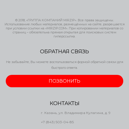
© 2018, «ГРУППА КОМПАНИЙ MIRZIP». Все права защищены.
Использование любых материалов, размещённых на сайте, разрешается
при условии ссылки на «MIRZIP.COM». При копировании материалов со
страниц – обязательна прямая открытая для поисковых систем
гиперссылка.
ОБРАТНАЯ СВЯЗЬ
Не забывайте, Вы можете воспользоваться формой обратной связи для
быстрого ответа.
ПОЗВОНИТЬ
КОНТАКТЫ
г. Казань, ул. Владимира Кулагина, д. 9
+7 (843) 503-04-85