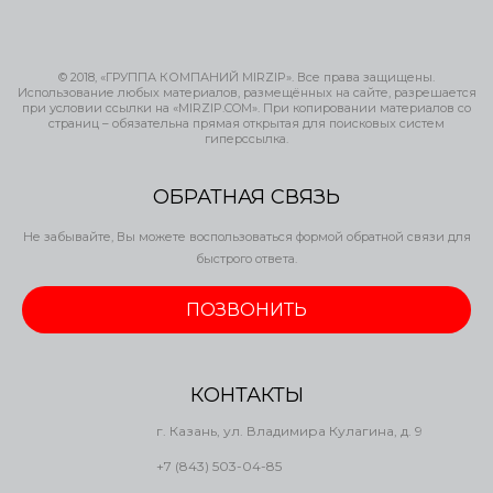
© 2018, «ГРУППА КОМПАНИЙ MIRZIP». Все права защищены.
Использование любых материалов, размещённых на сайте, разрешается
при условии ссылки на «MIRZIP.COM». При копировании материалов со
страниц – обязательна прямая открытая для поисковых систем
гиперссылка.
ОБРАТНАЯ СВЯЗЬ
Не забывайте, Вы можете воспользоваться формой обратной связи для
быстрого ответа.
ПОЗВОНИТЬ
КОНТАКТЫ
г. Казань, ул. Владимира Кулагина, д. 9
+7 (843) 503-04-85