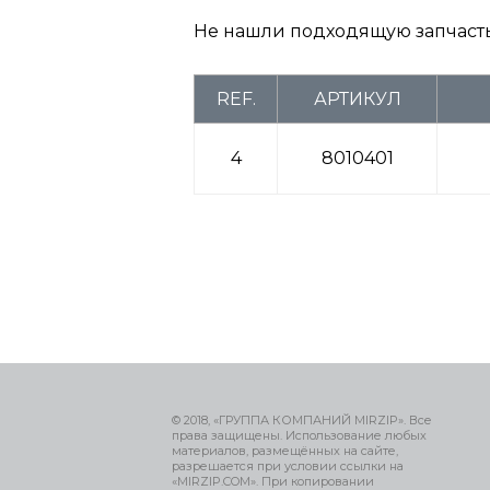
Не нашли подходящую запчаст
REF.
АРТИКУЛ
4
8010401
© 2018, «ГРУППА КОМПАНИЙ MIRZIP». Все
права защищены. Использование любых
материалов, размещённых на сайте,
разрешается при условии ссылки на
«MIRZIP.COM». При копировании