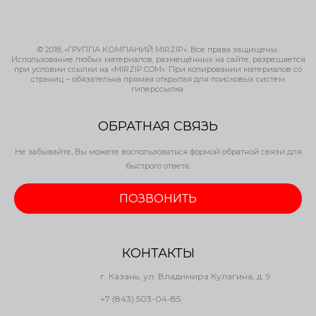
© 2018, «ГРУППА КОМПАНИЙ MIRZIP». Все права защищены.
Использование любых материалов, размещённых на сайте, разрешается
при условии ссылки на «MIRZIP.COM». При копировании материалов со
страниц – обязательна прямая открытая для поисковых систем
гиперссылка.
ОБРАТНАЯ СВЯЗЬ
Не забывайте, Вы можете воспользоваться формой обратной связи для
быстрого ответа.
ПОЗВОНИТЬ
КОНТАКТЫ
г. Казань, ул. Владимира Кулагина, д. 9
+7 (843) 503-04-85