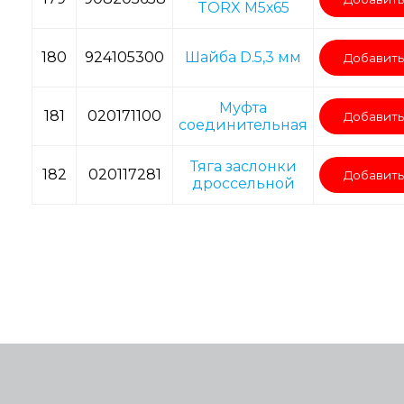
TORX M5х65
180
924105300
Шайба D.5,3 мм
Добавить
Муфта
181
020171100
Добавить
соединительная
Тяга заслонки
182
020117281
Добавить
дроссельной