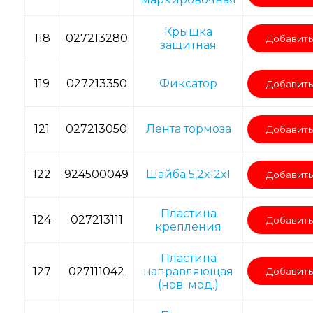
Крышка
118
027213280
Добавить
защитная
119
027213350
Фиксатор
Добавить
121
027213050
Лента тормоза
Добавить
122
924500049
Шайба 5,2х12х1
Добавить
Пластина
124
027213111
Добавить
крепления
Пластина
127
027111042
направляющая
Добавить
(нов. мод.)