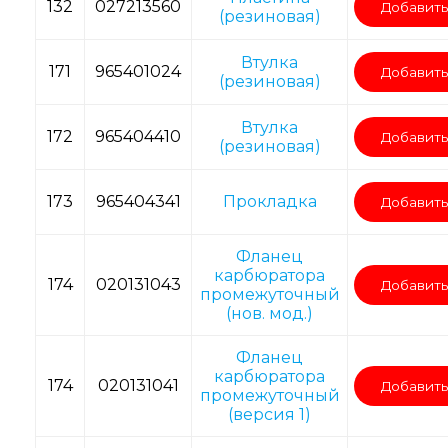
132
027213560
Добавить
(резиновая)
Втулка
171
965401024
Добавить
(резиновая)
Втулка
172
965404410
Добавить
(резиновая)
173
965404341
Прокладка
Добавить
Фланец
карбюратора
174
020131043
Добавить
промежуточный
(нов. мод.)
Фланец
карбюратора
174
020131041
Добавить
промежуточный
(версия 1)