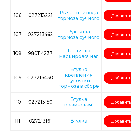
Рычаг привода
106
027213221
Добавить
тормоза ручного
Рукоятка
107
027213462
Добавить
тормоза ручного
Табличка
108
980114237
Добавить
маркировочная
Втулка
крепления
109
027213430
Добавить
рукоятки
тормоза в сборе
Втулка
110
027213150
Добавить
(резиновая)
111
027213161
Втулка
Добавить