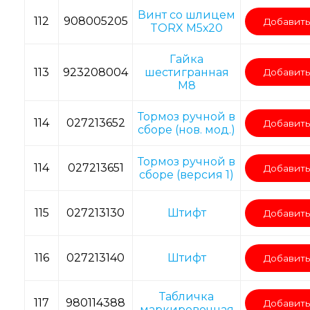
Винт со шлицем
112
908005205
Добавить
TORX M5х20
Гайка
113
923208004
шестигранная
Добавить
M8
Тормоз ручной в
114
027213652
Добавить
сборе (нов. мод.)
Тормоз ручной в
114
027213651
Добавить
сборе (версия 1)
115
027213130
Штифт
Добавить
116
027213140
Штифт
Добавить
Табличка
117
980114388
Добавить
маркировочная