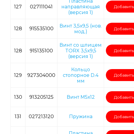
Пластина
127
027111041
направляющая
Добавить
(версия 1)
Винт 3,5х9,5 (нов.
128
915535100
Добавить
мод.)
Винт со шлицем
128
915135100
TORX 3,5х9,5
Добавить
(версия 1)
Кольцо
129
927304000
стопорное D.4
Добавить
мм
130
913205125
Винт M5х12
Добавить
131
027213120
Пружина
Добавить
Пластина